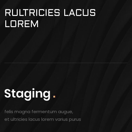
RULTRICIES LACUS
LOREM
felis magna fermentum augue,
et ultricies lacus lorem varius purus